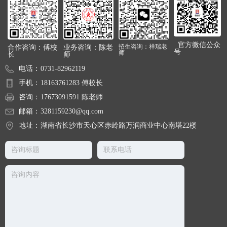
官方微信公众
合作咨询：傅校
业务咨询：陈老
招生咨询：祥瑞老
号
师
长
师
电话：
0731-82962119
手机：
18163761283 傅校长
咨询：
17673091591 陈老师
邮箱：
3281159230@qq.com
地址：
湖南省长沙市天心区赤岭路万润商业中心南塔22楼