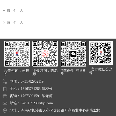
前一个：
无
ꂃ
后一个：
无
ꄲ
官方微信公众
合作咨询：傅校
业务咨询：陈老
招生咨询：祥瑞老
号
师
长
师
电话：
0731-82962119
手机：
18163761283 傅校长
咨询：
17673091591 陈老师
邮箱：
3281159230@qq.com
地址：
湖南省长沙市天心区赤岭路万润商业中心南塔22楼