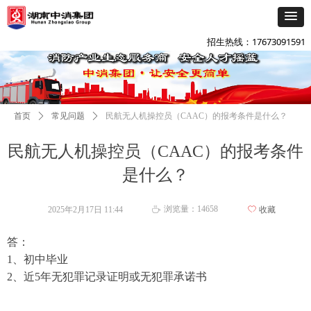
添加企微咨询
넙
招生热线：17673091591
首页
ꄲ
常见问题
ꄲ
民航无人机操控员（CAAC）的报考条件是什么？
民航无人机操控员（CAAC）的报考条件
是什么？
浏览量：
14658
2025年2月17日
11:44
ꄀ
收藏
ꄘ
答：
1、初中毕业
2、近5年无犯罪记录证明或无犯罪承诺书