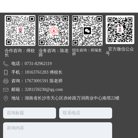
官方微信公众
合作咨询：傅校
业务咨询：陈老
招生咨询：祥瑞老
号
师
长
师
电话：
0731-82962119
手机：
18163761283 傅校长
咨询：
17673091591 陈老师
邮箱：
3281159230@qq.com
地址：
湖南省长沙市天心区赤岭路万润商业中心南塔22楼