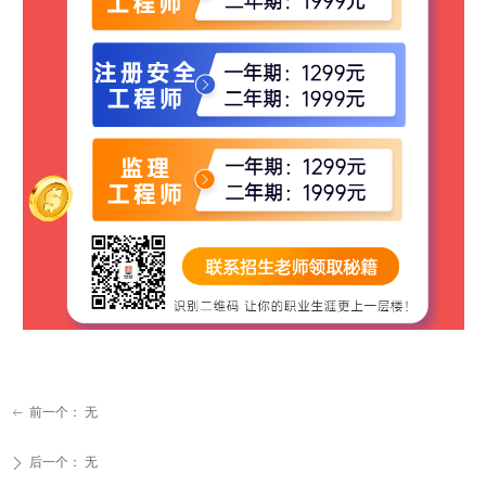
前一个：
无
ꂃ
后一个：
无
ꄲ