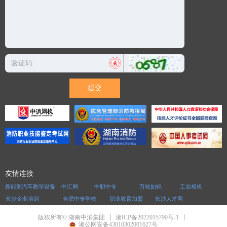
提交
友情连接
新能源汽车教学设备
中汇网
中职中专
万校如锦
工业相机
长沙企业培训
合肥中专学校
职业教育加盟
长沙人才网
湘ICP备2022015790号-1
版权所有© 湖南中消集团
湘公网安备43010302001627号