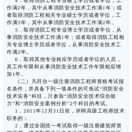
4
．取得消防工程专业硕士学历或者学位，工
作满
2
年，其中从事消防安全技术工作满
1
年；或
者取得消防工程相关专业硕士学历或者学位，工
作满
3
年，其中从事消防安全技术工作满
2
年。
5
．取得消防工程专业博士学历或者学位，从
事消防安全技术工作满
1
年；或者取得消防工程相
关专业博士学历或者学位，从事消防安全技术工
作满
2
年。
6
．取得其他专业相应学历或者学位的人员，
其工作年限和从事消防安全技术工作年限相应增
加
1
年。
（二）凡符合一级注册消防工程师资格考试报
名条件，并具备下列一项条件的可免试
“
消防安全
技术实务
”
科目，只参加
“
消防安全技术综合能
力
”
和
“
消防安全案例分析
”2
个科目的考试。
1
．
2011
年
12
月
31
日前，评聘高级工程师技术
职务的；
2
．通过全国统一考试取得一级注册建筑师资