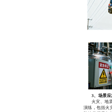
3、场景
火灾、地
演练，包括火