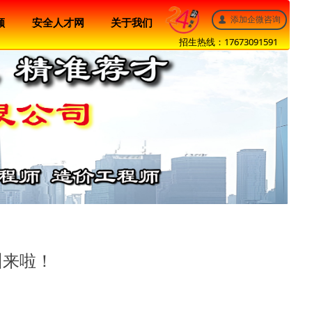
添加企微咨询
넙
顾
安全人才网
关于我们
招生热线：17673091591
训来啦！