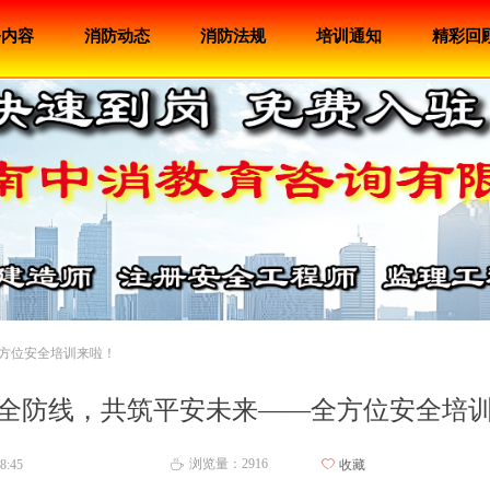
务内容
消防动态
消防法规
培训通知
精彩回
方位安全培训来啦！
全防线，共筑平安未来——全方位安全培
浏览量：
2916
8:45
ꄀ
收藏
ꄘ