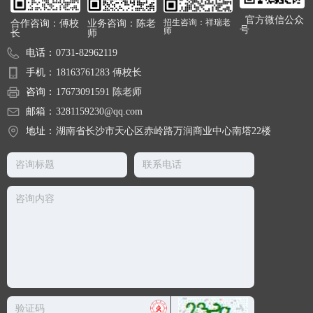
官方微信公众
合作咨询：傅校
业务咨询：陈老
招生咨询：祥瑞老
号
师
长
师
电话：
0731-82962119
手机：
18163761283 傅校长
咨询：
17673091591 陈老师
邮箱：
3281159230@qq.com
地址：
湖南省长沙市天心区赤岭路万润商业中心南塔22楼