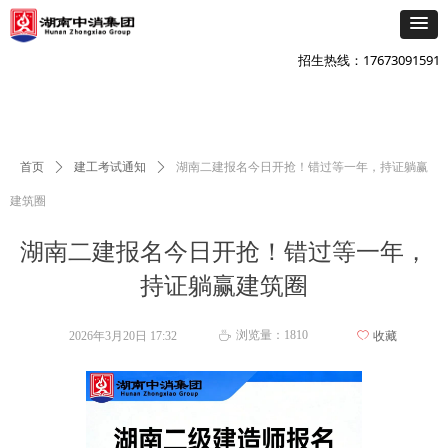
添加企微咨询
넙
招生热线：17673091591
首页
ꄲ
建工考试通知
ꄲ
湖南二建报名今日开抢！错过等一年，持证躺赢
建筑圈
湖南二建报名今日开抢！错过等一年，
持证躺赢建筑圈
浏览量：
1810
2026年3月20日
17:32
ꄀ
收藏
ꄘ