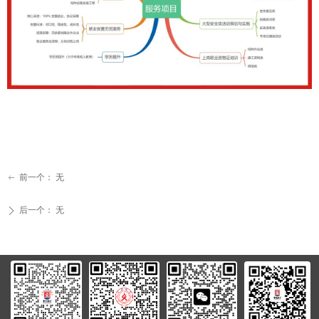
前一个：
无
ꂃ
后一个：
无
ꄲ