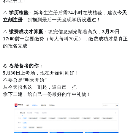
和证书上！
⚠️
学历核验
：新考生注册后需24小时在线核验，建议
今天
立刻注册
，别拖到最后一天发现学历没通过！
⚠️
缴费成功才算赢
：填完信息别光顾着高兴，
3月29日
17:00前
一定要缴费（每人每科70元），缴费成功才是真正
的报名完成！
💪
💪给备考的你：
5月30日
上考场，现在开始刚刚好！
不要总是“明天开始”，
从今天报名这一刻起，逼自己一把，
拿下二建，给自己一份最好的年中礼物！