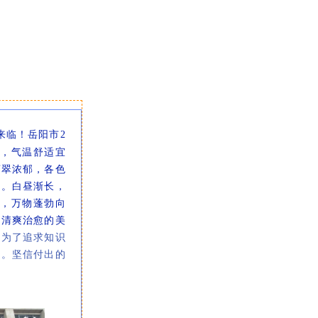
经来临！岳阳市2
束，气温舒适宜
苍翠浓郁，各色
润。白昼渐长，
，万物蓬勃向
是清爽治愈的美
；为了追求知识
富。坚信付出的