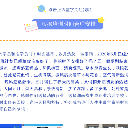
点击上方蓝字关注我哦
根据培训时间合理安排
的学员和准学员们！时光荏苒，岁月悠悠，转眼间，
2026年5月已
的开班计划已经给你准备好了，你的时间安排好了吗？五一假期刚结
微凉，远离盛夏燥热，和风拂面，清爽惬意。草木肆意生长，满眼
，处处繁花似锦，生机满满。微风裹挟着草木与花香，空气清新温
媚，晚风悠然舒缓。五月留住了春天的温柔，又悄悄开启初夏的热烈
。人间五月，烟火温和，景致清新，少了浮躁，多了安逸，处处皆
舒心自在。
感谢你们选择消防行业，选择
湖南省中成职业培训学校
付出终有回报，这份选择和坚持，将会成为你们人生中最宝贵的财
现自己的梦想！