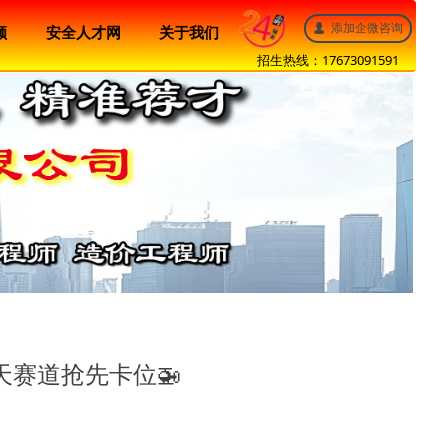
添加企微咨询
넙
顾
安全人才网
关于我们
招生热线：17673091591
天赛道抢先卡位🚁