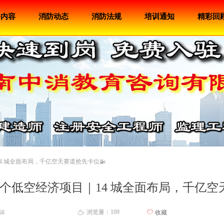
务内容
消防动态
消防法规
培训通知
精彩回
14 城全面布局，千亿空天赛道抢先卡位🚁
7 个低空经济项目｜14 城全面布局，千亿空
浏览量：
109
58
ꄀ
收藏
ꄘ