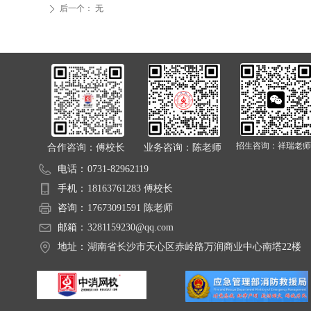
后一个：
无
ꄲ
招生咨询：祥瑞老师
合作咨询：傅校长
业务咨询：陈老师
电话：
0731-82962119
手机：
18163761283 傅校长
咨询：
17673091591 陈老师
邮箱：
3281159230@qq.com
地址：
湖南省长沙市天心区赤岭路万润商业中心南塔22楼