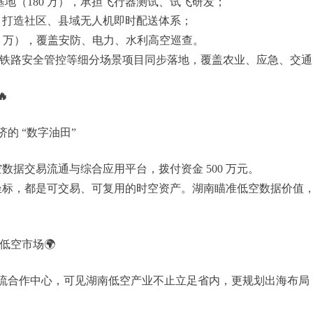
地（180 万），承担飞行器测试、试飞研发；
），打造社区、县域无人机即时配送体系；
80 万），覆盖安防、电力、水利高空巡查。
铁路安全管控等细分场景项目同步落地，覆盖农业、应急、交通

济的 “数字油田”
数据交易流通与综合应用平台，拨付资金 500 万元。
坐标，都是可交易、可复用的时空资产。湖南瞄准低空数据价值
外低空市场🌍
交流合作中心，可见湖南低空产业不止立足省内，更规划出海布