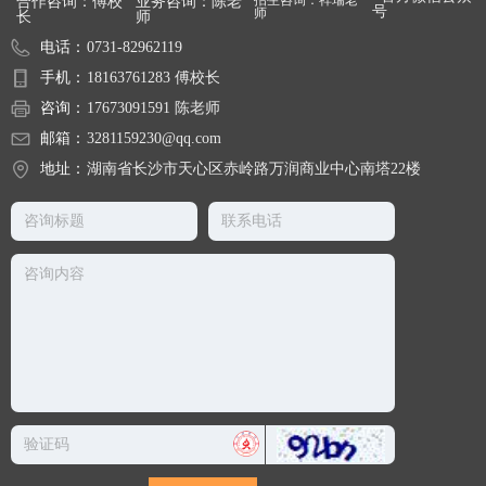
合作咨询：傅校
业务咨询：陈老
号
师
长
师
电话：
0731-82962119
手机：
18163761283 傅校长
咨询：
17673091591 陈老师
邮箱：
3281159230@qq.com
地址：
湖南省长沙市天心区赤岭路万润商业中心南塔22楼